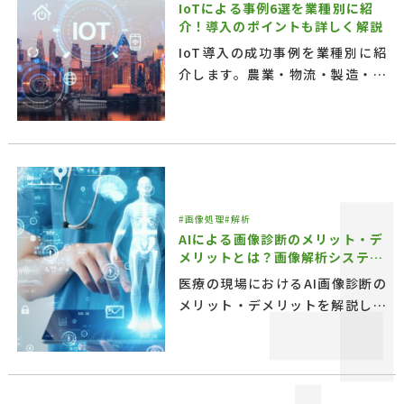
IoTによる事例6選を業種別に紹
介！導入のポイントも詳しく解説
IoT導入の成功事例を業種別に紹
介します。農業・物流・製造・医
療などの具体例から、導入方法や
専門サービス活用のポイントまで
をわかりやすく解説。IoT開発を
検討している企業担当者必見の記
事です。
#画像処理
#解析
AIによる画像診断のメリット・デ
メリットとは？画像解析システム
の強みも紹介
医療の現場におけるAI画像診断の
メリット・デメリットを解説しま
す。AIに頼らない画像解析システ
ムの強みや、シルク・ラボラトリ
の開発事例も紹介。