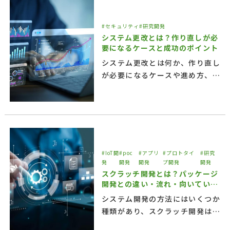
#セキュリティ
#研究開発
システム更改とは？作り直しが必
要になるケースと成功のポイント
システム更改とは何か、作り直し
が必要になるケースや進め方、費
用の考え方をわかりやすく解説。
既存システムの限界に悩む企業担
当者向けに、失敗しない更改のポ
イントと外部サービス活用の考え
方を紹介します。
#IoT開
#poc
#アプリ
#プロトタイ
#研究
発
開発
開発
プ開発
開発
スクラッチ開発とは？パッケージ
開発との違い・流れ・向いている
ケースを紹介
システム開発の方法にはいくつか
種類があり、スクラッチ開発はそ
の一つです。スクラッチ開発とパ