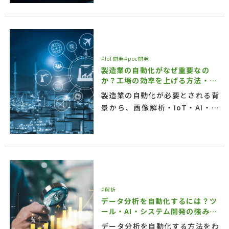
ッケージ開発との違い、メリッ
ト・デメリット、開発の流れや向
いているケースまで分かりやすく
紹介します。
#IoT開発
#poc開発
製造業の自動化がなぜ重要なの
か？工場の効率を上げる方法・事
例を紹介
製造業の自動化が必要とされる背
景から、画像解析・IoT・AI・ロ
ボティクスなどの導入方法、成功
事例、導入企業の選び方までわか
りやすく解説します。
#解析
データ分析を自動化するには？ツ
ール・AI・システム開発の強みを
紹介
データ分析を自動化する方法をわ