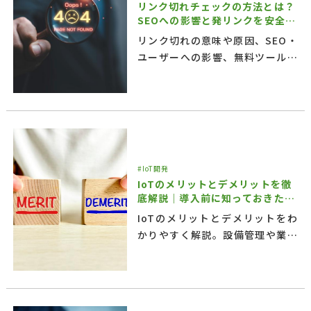
リンク切れチェックの方法とは？
SEOへの影響と発リンクを安全に
保つ対策
リンク切れの意味や原因、SEO・
ユーザーへの影響、無料ツールや
Google Search Consoleを使っ
た確認方法、修正手順を解説しま
す。外部リンク先の内容変更やド
メイン転用まで検知する、AIを活
用した継続監視についても紹介し
ます。
#IoT開発
IoTのメリットとデメリットを徹
底解説｜導入前に知っておきたい
ポイント
IoTのメリットとデメリットをわ
かりやすく解説。設備管理や業務
効率化にIoTを活用したい企業担
当者向けに、導入時の注意点や成
功事例、外部サービス活用の考え
方まで紹介します。