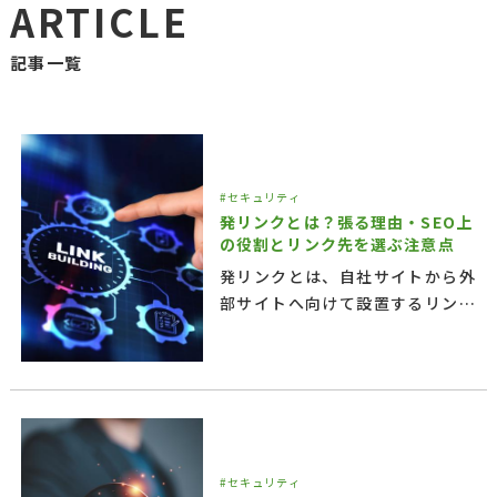
ARTICLE
記事一覧
#セキュリティ
発リンクとは？張る理由・SEO上
の役割とリンク先を選ぶ注意点
発リンクとは、自社サイトから外
部サイトへ向けて設置するリンク
です。発リンクを張る理由、被リ
ンク・内部リンクとの違い、SEO
上の考え方、リンク先を選ぶ基
準、nofollowなどの設定、公開
後も安全に管理する方法を解説し
ます。
#セキュリティ