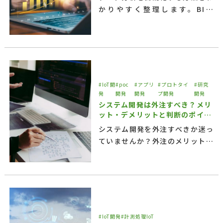
かりやすく整理します。BI・
RPA・AI・システム開発の違いや
メリットを比較し、ビジネスに適
した最適な手段を解説。
#IoT開
#poc
#アプリ
#プロトタイ
#研究
発
開発
開発
プ開発
開発
システム開発は外注すべき？メリ
ット・デメリットと判断のポイン
トを解説
システム開発を外注すべきか迷っ
ていませんか？外注のメリット・
デメリット、可能になること、注
意点をわかりやすく解説し、最適
な外注パートナーの選び方を紹介
します。
#IoT開発
#計測処理IoT