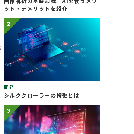
画像解析の基礎知識。AIを使うメリ
ット・デメリットを紹介
、
2
で
進
開発
シルククローラーの特徴とは
3
集
業