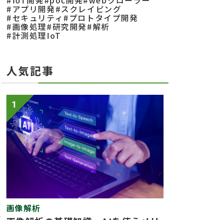
#IoT開発
#poc開発
#webクローラー
#アプリ開発
#スクレイピング
#セキュリティ
#プロトタイプ開発
#画像処理
#研究開発
#解析
#計測処理IoT
人気記事
1
画像解析