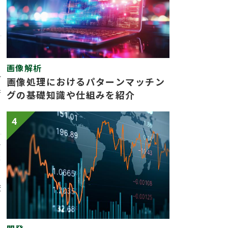
を
画像解析
れ
画像処理におけるパターンマッチン
果
グの基礎知識や仕組みを紹介
4
え
ま
変