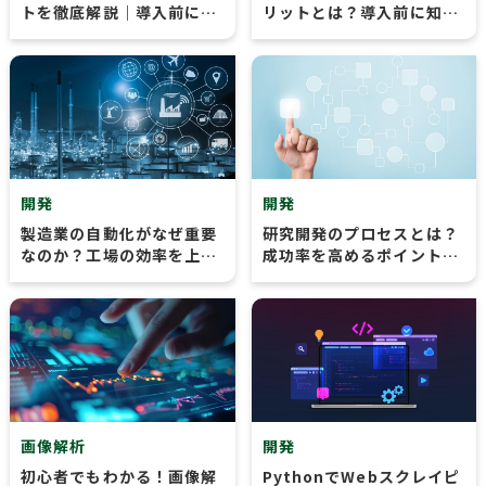
トを徹底解説｜導入前に知
リットとは？導入前に知っ
っておきたいポイント
ておくべきポイント
開発
開発
製造業の自動化がなぜ重要
研究開発のプロセスとは？
なのか？工場の効率を上げ
成功率を高めるポイントを
る方法・事例を紹介
紹介
画像解析
開発
初心者でもわかる！画像解
PythonでWebスクレイピ