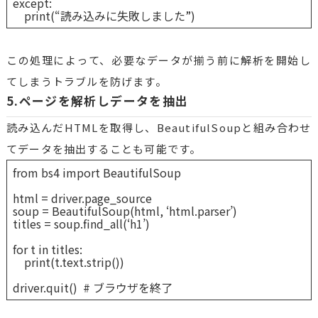
except:
print(“読み込みに失敗しました”)
この処理によって、必要なデータが揃う前に解析を開始し
てしまうトラブルを防げます。
5.ページを解析しデータを抽出
読み込んだHTMLを取得し、BeautifulSoupと組み合わせ
てデータを抽出することも可能です。
from bs4 import BeautifulSoup
html = driver.page_source
soup = BeautifulSoup(html, ‘html.parser’)
titles = soup.find_all(‘h1’)
for t in titles:
print(t.text.strip())
driver.quit() # ブラウザを終了